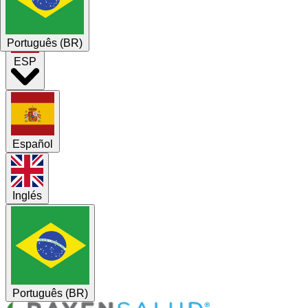
Noticias
Contacto
Português (BR)
ESP
Español
Inglés
Português (BR)